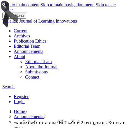
Skip to main content
Skip to main navigation menu
Skip to site
footer
Open Menu
Walailak Journal of Learning Innovations
Current
Archives
Publication Ethics
Editorial Team
Announcements
About
Editorial Team
About the Journal
Submissions
Contact
Search
Register
Login
Home
/
Announcements
/
ขอแจ้งปิดรับบทความ ปีที่ 7 ฉบับที่ 2 กรกฎาคม - ธันวาคม