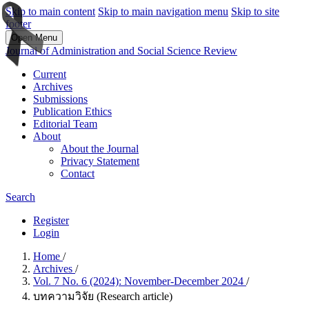
Skip to main content
Skip to main navigation menu
Skip to site
footer
Open Menu
Journal of Administration and Social Science Review
Current
Archives
Submissions
Publication Ethics
Editorial Team
About
About the Journal
Privacy Statement
Contact
Search
Register
Login
Home
/
Archives
/
Vol. 7 No. 6 (2024): November-December 2024
/
บทความวิจัย (Research article)