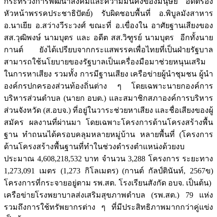
กระทรวงการพัฒนาสังคมและความมั่นคงของมนุษย์ อดีตรอง
หัวหน้าพรรคประชาธิปัตย์) รับผิดชอบพื้นที่ อ.พิบูลมังสาหาร
อ.นาเยีย อ.สว่างวีระวงศ์ ขณะที่ อ.เขื่องใน อาศัยฐานเสียงของ
สส.วุฒิพงษ์ นามบุตร และ อดีต สส.วิฑูรย์ นามบุตร อีกทั้งนาย
กานต์ ยังได้เปรียบจากกระแสพรรคเพื่อไทยที่เป็นฝ่ายรัฐบาล
สามารถใช้นโยบายของรัฐบาลเป็นเครื่องมือมาช่วยหนุนเสริม
ในการหาเสียง รวมทั้ง การมีฐานเสียง เครือข่ายผู้นำชุมชน ผู้นำ
องค์กรปกครองส่วนท้องถิ่นต่าง ๆ โดยเฉพาะนายกองค์การ
บริหารส่วนตำบล (นายก อบต.) และสมาชิกสภาองค์การบริหาร
ส่วนจังหวัด (ส.อบจ.) ที่อยู่ในวาระช่วยหาเสียง และชื่อเสียงของผู้
สมัคร ผลงานที่ผ่านมา โดยเฉพาะโครงการด้านโครงสร้างพื้น
ฐาน ทำถนนได้ครอบคลุมหลายหมู่บ้าน หลายพื้นที่ (โครงการ
ด้านโครงสร้างพื้นฐานที่ทำในช่วงดำรงตำแหน่งด้วยงบ
ประมาณ 4,608,218,532 บาท จำนวน 3,288 โครงการ ระยะทาง
1,273,091 เมตร (1,273 กิโลเมตร) (กานต์ กัลป์ตินันท์, 2567ข)
โครงการที่กระจายอยู่ตาม รพ.สต. โรงเรียนสังกัด อบจ. เป็นต้น)
เครือข่ายโรงพยาบาลส่งเสริมสุขภาพตำบล (รพ.สต.) 79 แห่ง
รวมถึงการใช้ทรัพยากรต่าง ๆ ที่มีประสิทธิภาพมากกว่าคู่แข่ง