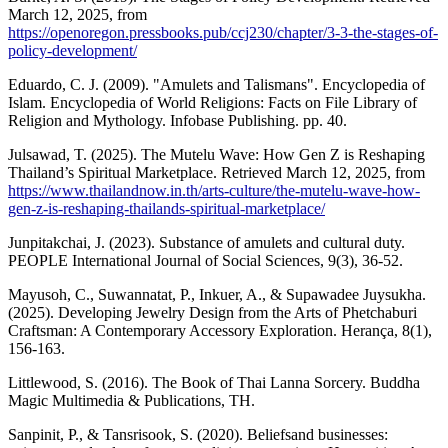
March 12, 2025, from
https://openoregon.pressbooks.pub/ccj230/chapter/3-3-the-stages-of-
policy-development/
Eduardo, C. J. (2009). "Amulets and Talismans". Encyclopedia of
Islam. Encyclopedia of World Religions: Facts on File Library of
Religion and Mythology. Infobase Publishing. pp. 40.
Julsawad, T. (2025). The Mutelu Wave: How Gen Z is Reshaping
Thailand’s Spiritual Marketplace. Retrieved March 12, 2025, from
https://www.thailandnow.in.th/arts-culture/the-mutelu-wave-how-
gen-z-is-reshaping-thailands-spiritual-marketplace/
Junpitakchai, J. (2023). Substance of amulets and cultural duty.
PEOPLE International Journal of Social Sciences, 9(3), 36-52.
Mayusoh, C., Suwannatat, P., Inkuer, A., & Supawadee Juysukha.
(2025). Developing Jewelry Design from the Arts of Phetchaburi
Craftsman: A Contemporary Accessory Exploration. Herança, 8(1),
156-163.
Littlewood, S. (2016). The Book of Thai Lanna Sorcery. Buddha
Magic Multimedia & Publications, TH.
Sanpinit, P., & Tansrisook, S. (2020). Beliefsand businesses: