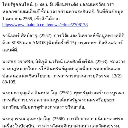
ไทยรัฐออนไลน์. (2566). จับเซียนพระดัง ปลอมเพจวัดบวรฯ
หลอกขายสมเด็จเก๊ ซื้อมาจากย่านท่าพระจันทร์. วันที่ค้นข้อมูล
1 เมษายน 2568, เข้าถึงได้จาก
https://www.thairath.co.th/news/crime/2706138
ธานินทร์ ศิลป์จารุ. (2557). การวิจัยและวิเคราะห์ข้อมูลทางสถิติ
ด้วย SPSS และ AMOS (พิมพ์ครั้งที่ 15). กรุงเทพฯ: บิสซิเนสอาร์
แอนด์ดี.
พงศธร วราศรัย, นิติภูมิ นวรัตน์ และศักดิ์ ตรีนัย. (2563). ช่องว่าง
ทางกฎหมายในการใช้สินทรัพย์มูลค่าสูงเพื่อการฟอกเงินและ
ข้อเสนอแนะเชิงนโยบาย. วารสารกระบวนการยุติธรรม, 13(2),
88-105.
พระมหาบุญเลิศ อินฺทปญฺโญ. (2561). พุทธรัฐศาสตร์: การบูรณา
การเพื่อการบรรลุความสมบูรณ์แห่งรัฐ.พระนครศรีอยุธยา:
มหาวิทยาลัยมหาจุฬาลงกรณราชวิทยาลัย.
พระสุวรรณ สุเมธปุญฺโญ. (2566). การศึกษาความนิยมของพระ
เครื่องในปัจจุบัน. วารสารสังคมศึกษาศาสนา และวัฒนธรรม,