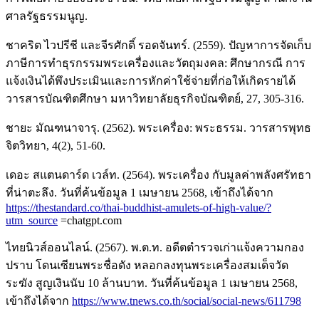
ศาลรัฐธรรมนูญ.
ชาคริต ไวปรีชี และจีรศักดิ์ รอดจันทร์. (2559). ปัญหาการจัดเก็บ
ภาษีการทำธุรกรรมพระเครื่องและวัตถุมงคล: ศึกษากรณี การ
แจ้งเงินได้พึงประเมินและการหักค่าใช้จ่ายที่ก่อให้เกิดรายได้
วารสารบัณฑิตศึกษา มหาวิทยาลัยธุรกิจบัณฑิตย์, 27, 305-316.
ชายะ มัณฑนาจารุ. (2562). พระเครื่อง: พระธรรม. วารสารพุทธ
จิตวิทยา, 4(2), 51-60.
เดอะ สแตนดาร์ด เวล์ท. (2564). พระเครื่อง กับมูลค่าพลังศรัทธา
ที่น่าตะลึง. วันที่ค้นข้อมูล 1 เมษายน 2568, เข้าถึงได้จาก
https://thestandard.co/thai-buddhist-amulets-of-high-value/?
utm_source
=chatgpt.com
ไทยนิวส์ออนไลน์. (2567). พ.ต.ท. อดีตตำรวจเก่าแจ้งความกอง
ปราบ โดนเซียนพระชื่อดัง หลอกลงทุนพระเครื่องสมเด็จวัด
ระฆัง สูญเงินนับ 10 ล้านบาท. วันที่ค้นข้อมูล 1 เมษายน 2568,
เข้าถึงได้จาก
https://www.tnews.co.th/social/social-news/611798