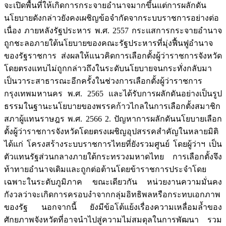
จะเปิดพื้นที่ให้เกิดการกระจายอำนาจมากขึ้นแต่การผลักดัน
นโยบายดังกล่าวยังคงเผชิญข้อจำกัดจากระบบราชการอย่างต่อ
เนื่อง ภายหลังรัฐประหาร พ.ศ. 2557 กระแสการกระจายอำนาจ
ถูกชะลอภายใต้นโยบายของคณะรัฐประหารที่มุ่งฟื้นฟูอำนาจ
ของรัฐราชการ ส่งผลให้แนวคิดการเลือกตั้งผู้ว่าราชการจังหวัด
โดยตรงแทบไม่ถูกกล่าวถึงในระดับนโยบายจนกระทั่งกลับมา
เป็นวาระสาธารณะอีกครั้งในช่วงการเลือกตั้งผู้ว่าราชการ
กรุงเทพมหานคร พ.ศ. 2565 และได้รับการผลักดันอย่างเป็นรูป
ธรรมในฐานะนโยบายของพรรคก้าวไกลในการเลือกตั้งสมาชิก
สภาผู้แทนราษฎร พ.ศ. 2566 2. ปัญหาการผลักดันนโยบายเลือก
ตั้งผู้ว่าราชการจังหวัดโดยตรงเผชิญอุปสรรคสำคัญในหลายมิติ
ได้แก่ โครงสร้างระบบราชการไทยที่ยังรวมศูนย์ โดยผู้ว่าฯ เป็น
ตัวแทนรัฐส่วนกลางภายใต้กระทรวงมหาดไทย การเลือกตั้งจึง
ท้าทายอำนาจเดิมและถูกต่อต้านโดยข้าราชการประจำโดย
เฉพาะในระดับภูมิภาค ขณะเดียวกัน หน่วยงานความมั่นคง
กังวลว่าจะเกิดการครอบงำจากกลุ่มอิทธิพลหรือกระทบเอกภาพ
ของรัฐ นอกจากนี้ ยังมีข้อโต้แย้งเรื่องความเหลื่อมล้ำของ
ศักยภาพจังหวัดที่อาจนำไปสู่ความไม่สมดุลในการพัฒนา รวม