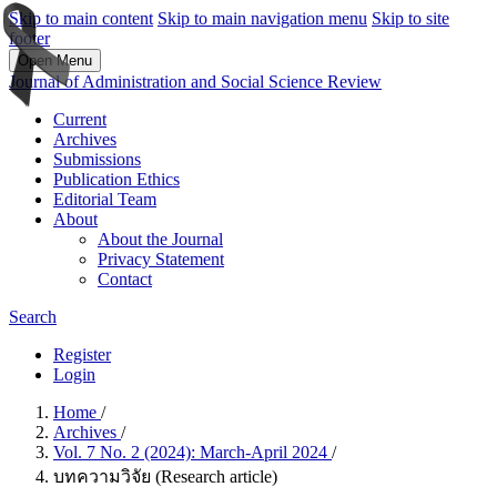
Skip to main content
Skip to main navigation menu
Skip to site
footer
Open Menu
Journal of Administration and Social Science Review
Current
Archives
Submissions
Publication Ethics
Editorial Team
About
About the Journal
Privacy Statement
Contact
Search
Register
Login
Home
/
Archives
/
Vol. 7 No. 2 (2024): March-April 2024
/
บทความวิจัย (Research article)