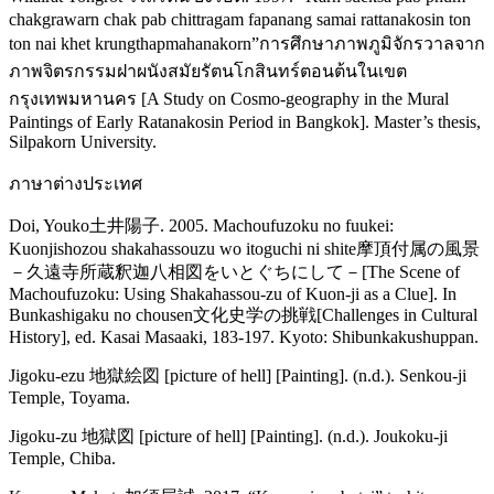
chakgrawarn chak pab chittragam fapanang samai rattanakosin ton
ton nai khet krungthapmahanakorn”การศึกษาภาพภูมิจักรวาลจาก
ภาพจิตรกรรมฝาผนังสมัยรัตนโกสินทร์ตอนต้นในเขต
กรุงเทพมหานคร [A Study on Cosmo-geography in the Mural
Paintings of Early Ratanakosin Period in Bangkok]. Master’s thesis,
Silpakorn University.
ภาษาต่างประเทศ
Doi, Youko土井陽子. 2005. Machoufuzoku no fuukei:
Kuonjishozou shakahassouzu wo itoguchi ni shite摩頂付属の風景
－久遠寺所蔵釈迦八相図をいとぐちにして－[The Scene of
Machoufuzoku: Using Shakahassou-zu of Kuon-ji as a Clue]. In
Bunkashigaku no chousen文化史学の挑戦[Challenges in Cultural
History], ed. Kasai Masaaki, 183-197. Kyoto: Shibunkakushuppan.
Jigoku-ezu 地獄絵図 [picture of hell] [Painting]. (n.d.). Senkou-ji
Temple, Toyama.
Jigoku-zu 地獄図 [picture of hell] [Painting]. (n.d.). Joukoku-ji
Temple, Chiba.