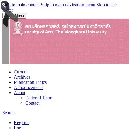
Skip to main content
Skip to main navigation menu
Skip to site
footer
Open Menu
Current
Archives
Publication Ethics
Announcements
About
Editorial Team
Contact
Search
Register
Login