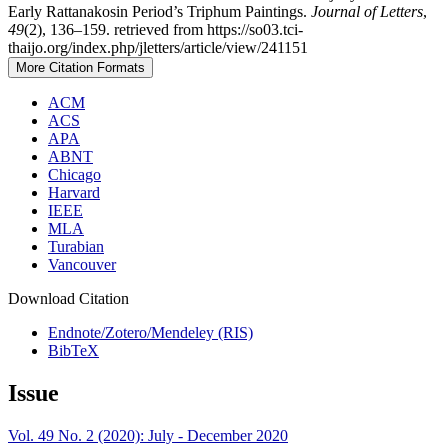
Early Rattanakosin Period’s Triphum Paintings.
Journal of Letters
,
49
(2), 136–159. retrieved from https://so03.tci-
thaijo.org/index.php/jletters/article/view/241151
More Citation Formats
ACM
ACS
APA
ABNT
Chicago
Harvard
IEEE
MLA
Turabian
Vancouver
Download Citation
Endnote/Zotero/Mendeley (RIS)
BibTeX
Issue
Vol. 49 No. 2 (2020): July - December 2020