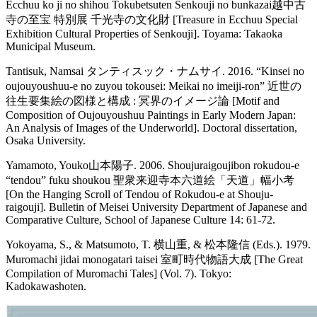
Ecchuu ko ji no shihou Tokubetsuten Senkouji no bunkazai越中古
寺の至宝 特別展 千光寺の文化財 [Treasure in Ecchuu Special
Exhibition Cultural Properties of Senkouji]. Toyama: Takaoka
Municipal Museum.
Tantisuk, Namsai タンティスック・ナムサイ. 2016. “Kinsei no
oujouyoushuu-e no zuyou tokousei: Meikai no imeiji-ron” 近世の
往生要集絵の図様と構成 : 冥界のイメージ論 [Motif and
Composition of Oujouyoushuu Paintings in Early Modern Japan:
An Analysis of Images of the Underworld]. Doctoral dissertation,
Osaka University.
Yamamoto, Youko山本陽子. 2006. Shoujuraigoujibon rokudou-e
“tendou” fuku shoukou 聖衆来迎寺本六道絵「天道」幅小考
[On the Hanging Scroll of Tendou of Rokudou-e at Shouju-
raigouji]. Bulletin of Meisei University Department of Japanese and
Comparative Culture, School of Japanese Culture 14: 61-72.
Yokoyama, S., & Matsumoto, T. 横山重, & 松本隆信 (Eds.). 1979.
Muromachi jidai monogatari taisei 室町時代物語大成 [The Great
Compilation of Muromachi Tales] (Vol. 7). Tokyo:
Kadokawashoten.