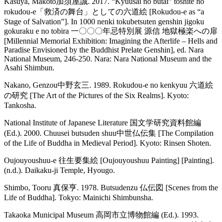
Kasuya, Makoto加須屋誠. 2017. “Kyuusai no butai” toshite no
rokudou-e「救済の舞台」としての六道絵 [Rokudou-e as “a
Stage of Salvation”]. In 1000 nenki tokubetsuten genshin jigoku
gokuraku e no tobira 一〇〇〇年忌特別展 源信 地獄極楽への扉
[Millennial Memorial Exhibition: Imagining the Afterlife – Hells and
Paradise Envisioned by the Buddhist Prelate Genshin], ed. Nara
National Museum, 246-250. Nara: Nara National Museum and the
Asahi Shimbun.
Nakano, Genzou中野玄三. 1989. Rokudou-e no kenkyuu 六道絵
の研究 [The Art of the Pictures of the Six Realms]. Kyoto:
Tankosha.
National Institute of Japanese Literature 国文学研究資料館編
(Ed.). 2000. Chuusei butsuden shuu中世仏伝集 [The Compilation
of the Life of Buddha in Medieval Period]. Kyoto: Rinsen Shoten.
Oujouyoushuu-e 往生要集絵 [Oujouyoushuu Painting] [Painting].
(n.d.). Daikaku-ji Temple, Hyougo.
Shimbo, Tooru 真保亨. 1978. Butsudenzu 仏伝図 [Scenes from the
Life of Buddha]. Tokyo: Mainichi Shimbunsha.
Takaoka Municipal Museum 高岡市立博物館編 (Ed.). 1993.