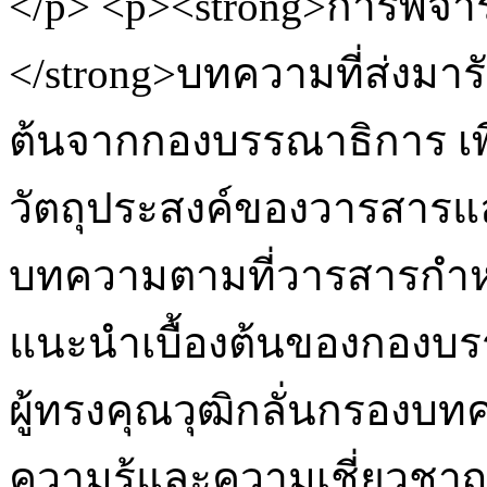
</p> <p><strong>การพิจ
</strong>บทความที่ส่งมาร
ต้นจากกองบรรณาธิการ เ
วัตถุประสงค์ของวารสาร
บทความตามที่วารสารกำหนด
แนะนำเบื้องต้นของกองบรร
ผู้ทรงคุณวุฒิกลั่นกรองบทค
ความรู้และความเชี่ยวชาญต