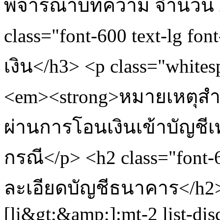
พิจารณาบทความ จำนวน 2 ใ
class="font-600 text-lg f
เงิน</h3> <p class="white
<em><strong>หมายเหตุสำ
ผ่านการโอนเงินเข้าบัญชีเท
กรณี</p> <h2 class="font-
ละเอียดบัญชีธนาคาร</h2> 
[li&gt;&amp;]:mt-2 list-dis