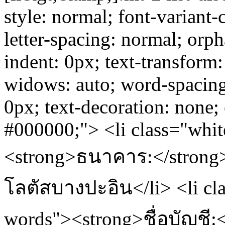
style: normal; font-variant-
letter-spacing: normal; orpha
indent: 0px; text-transform
widows: auto; word-spacing
0px; text-decoration: none;
#000000;"> <li class="whi
<strong>ธนาคาร:</stron
โลตัสบางปะอิน</li> <li cl
words"><strong>ชื่อบัญชี