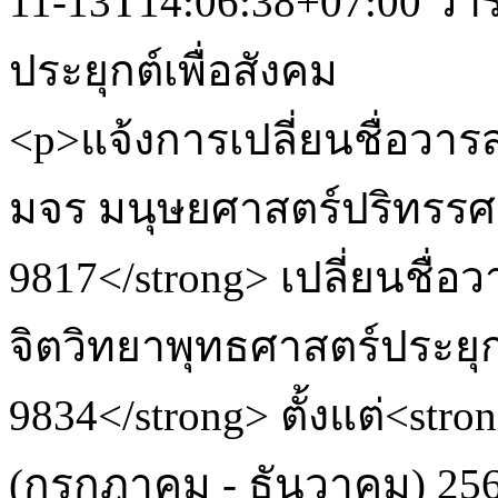
11-13T14:06:38+07:00
วาร
ประยุกต์เพื่อสังคม
<p>แจ้งการเปลี่ยนชื่อวารส
มจร มนุษยศาสตร์ปริทรรศน
9817</strong> เปลี่ยนชื่
จิตวิทยาพุทธศาสตร์ประยุกต
9834</strong> ตั้งแต่<stron
(กรกฎาคม - ธันวาคม) 256