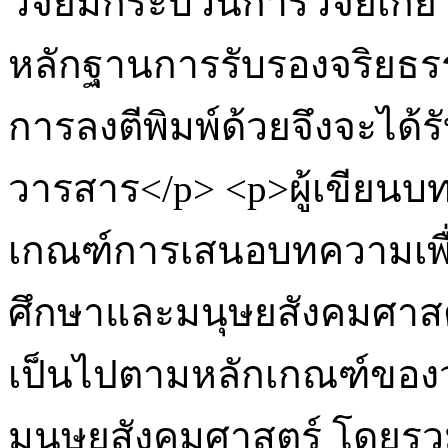
วิจัยมีกระบวนการวิจัยเกี่ย
หลักฐานการรับรองจริยธร
การลงตีพิมพ์ด้วยจึงจะได้
วารสาร</p> <p>ผู้เขียนบ
เกณฑ์การเสนอบทความเพื
ศึกษาและมนุษยสังคมศาสตร
เป็นไปตามหลักเกณฑ์ขอ
มนุษยสังคมศาสตร์ โดยรวม