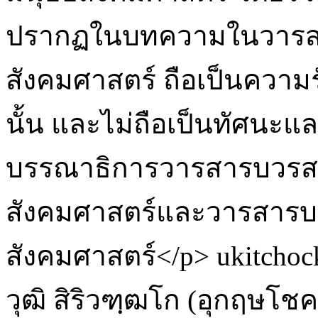
ปรากฏในบทความในวารส
สังคมศาสตร์ ถือเป็นความ
นั้น และไม่ถือเป็นทัศน
บรรณาธิการวารสารบวรส
สังคมศาสตร์และวารสาร
สังคมศาสตร์</p>
ukitcho
วุฒิ สิริวฑฺฒโก (อุกฤษโชค