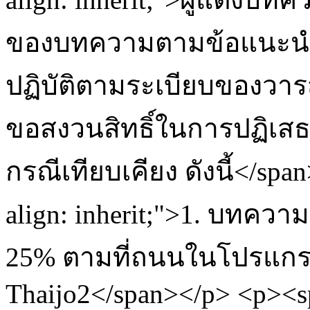
ของบทความตามข้อแนะนำสำห
ปฏิบัติตามระเบียบของว
ขอสงวนสิทธิ์ในการปฏิเสธก
กรณีเทียบเคียง ดังนี้</spa
align: inherit;">1. บทค
25% ตามที่ถนนในโปรแกรม
Thaijo2</span></p> <p><spa