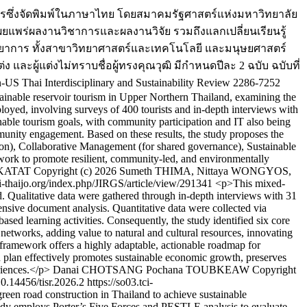
ารซึ่งจัดพิมพ์ในภาษาไทย โดยสมาคมรัฐศาสตร์แห่งมหาวิทยาลัย
เผยแพร่ผลงานวิชาการและผลงานวิจัย รวมถึงแลกเปลี่ยนเรียนรู้
วิทยาการ ทั้งสาขาวิทยาศาสตร์และเทคโนโลยี และมนุษยศาสตร์
 และผู้แต่งไม่ทราบชื่อผู้ทรงคุณวุฒิ มีกำหนดปีละ 2 ฉบับ ฉบับที่
n-US
Thai Interdisciplinary and Sustainability Review
2286-7252
inable reservoir tourism in Upper Northern Thailand, examining the
oyed, involving surveys of 400 tourists and in-depth interviews with
inable tourism goals, with community participation and IT also being
mmunity engagement. Based on these results, the study proposes the
on), Collaborative Management (for shared governance), Sustainable
ork to promote resilient, community-led, and environmentally
KKATAT
Copyright (c) 2026 Sumeth THIMA, Nittaya WONGYOS,
tci-thaijo.org/index.php/JIRGS/article/view/291341
<p>This mixed-
. Qualitative data were gathered through in-depth interviews with 31
ensive document analysis. Quantitative data were collected via
sed learning activities. Consequently, the study identified six core
etworks, adding value to natural and cultural resources, innovating
 framework offers a highly adaptable, actionable roadmap for
 plan effectively promotes sustainable economic growth, preserves
riences.</p>
Danai CHOTSANG
Pochana TOUBKEAW
Copyright
0.14456/tisr.2026.2
https://so03.tci-
een road construction in Thailand to achieve sustainable
tudy employs Porter’s Five Forces and PESTLE analysis to evaluate