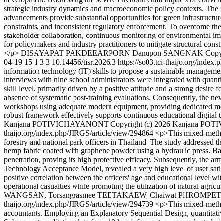
strategic industry dynamics and macroeconomic policy contexts. The fi
advancements provide substantial opportunities for green infrastructure
constraints, and inconsistent regulatory enforcement. To overcome th
stakeholder collaboration, continuous monitoring of environmental impa
for policymakers and industry practitioners to mitigate structural cons
</p>
DISAYAPAT PAKDEEARPORN
Danupon SANGNAK
Copy
04-19
15
1
3
3
10.14456/tisr.2026.3
https://so03.tci-thaijo.org/inde
information technology (IT) skills to propose a sustainable manageme
interviews with nine school administrators were integrated with quantit
skill level, primarily driven by a positive attitude and a strong desire
absence of systematic post-training evaluations. Consequently, the n
workshops using adequate modern equipment, providing dedicated mento
robust framework effectively supports continuous educational digital 
Kanjana POTIVICHAYANONT
Copyright (c) 2026 Kanjana POTI
thaijo.org/index.php/JIRGS/article/view/294864
<p>This mixed-method
forestry and national park officers in Thailand. The study addressed t
hemp fabric coated with graphene powder using a hydraulic press. Ball
penetration, proving its high protective efficacy. Subsequently, the ar
Technology Acceptance Model, revealed a very high level of user satisf
positive correlation between the officers' age and educational level wit
operational casualties while promoting the utilization of natural agricu
WANGSAN, Torsangrasmee TEETAKAEW, Chaiwat PHROMPET http:/
thaijo.org/index.php/JIRGS/article/view/294739
<p>This mixed-methods
accountants. Employing an Explanatory Sequential Design, quantitati