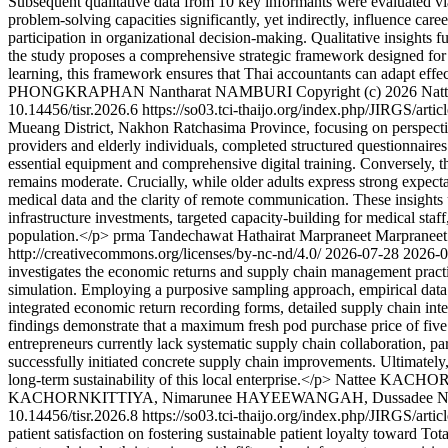
Subsequent qualitative data from 10 key informants were evaluated via c
problem-solving capacities significantly, yet indirectly, influence caree
participation in organizational decision-making. Qualitative insights fur
the study proposes a comprehensive strategic framework designed for a
learning, this framework ensures that Thai accountants can adapt effec
PHONGKRAPHAN
Nantharat NAMBURI
Copyright (c) 2026 N
10.14456/tisr.2026.6
https://so03.tci-thaijo.org/index.php/JIRGS/art
Mueang District, Nakhon Ratchasima Province, focusing on perspective
providers and elderly individuals, completed structured questionnaires.
essential equipment and comprehensive digital training. Conversely, th
remains moderate. Crucially, while older adults express strong expectat
medical data and the clarity of remote communication. These insights u
infrastructure investments, targeted capacity-building for medical staff
population.</p>
prma Tandechawat
Hathairat Marpraneet Marpraneet
http://creativecommons.org/licenses/by-nc-nd/4.0/
2026-07-28
2026-0
investigates the economic returns and supply chain management practi
simulation. Employing a purposive sampling approach, empirical data w
integrated economic return recording forms, detailed supply chain int
findings demonstrate that a maximum fresh pod purchase price of five ba
entrepreneurs currently lack systematic supply chain collaboration, par
successfully initiated concrete supply chain improvements. Ultimately,
long-term sustainability of this local enterprise.</p>
Nattee KACHO
KACHORNKITTIYA, Nimarunee HAYEEWANGAH, Dussadee NAKRAU
10.14456/tisr.2026.8
https://so03.tci-thaijo.org/index.php/JIRGS/art
patient satisfaction on fostering sustainable patient loyalty toward T