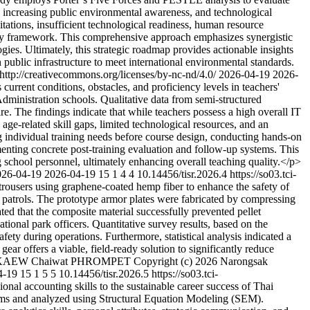
, increasing public environmental awareness, and technological
itations, insufficient technological readiness, human resource
olicy framework. This comprehensive approach emphasizes synergistic
ies. Ultimately, this strategic roadmap provides actionable insights
 public infrastructure to meet international environmental standards.
/creativecommons.org/licenses/by-nc-nd/4.0/
2026-04-19
2026-
rrent conditions, obstacles, and proficiency levels in teachers'
ministration schools. Qualitative data from semi-structured
re. The findings indicate that while teachers possess a high overall IT
 age-related skill gaps, limited technological resources, and an
 individual training needs before course design, conducting hands-on
nting concrete post-training evaluation and follow-up systems. This
 school personnel, ultimately enhancing overall teaching quality.</p>
026-04-19
2026-04-19
15
1
4
4
10.14456/tisr.2026.4
https://so03.tci-
rousers using graphene-coated hemp fiber to enhance the safety of
ld patrols. The prototype armor plates were fabricated by compressing
ed that the composite material successfully prevented pellet
tional park officers. Quantitative survey results, based on the
ety during operations. Furthermore, statistical analysis indicated a
gear offers a viable, field-ready solution to significantly reduce
AKAEW
Chaiwat PHROMPET
Copyright (c) 2026 Narongsak
4-19
15
1
5
5
10.14456/tisr.2026.5
https://so03.tci-
nal accounting skills to the sustainable career success of Thai
irms and analyzed using Structural Equation Modeling (SEM).