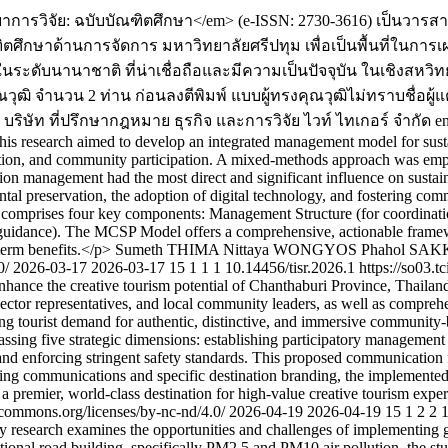
ารวิจัย: ฉบับบัณฑิตศึกษา</em> (e-ISSN: 2730-3616) เป็นวารส
ตศึกษาด้านการจัดการ มหาวิทยาลัยศรีปทุม เพื่อเป็นพื้นที่ในการ
ระดับนานาชาติ ที่น่าเชื่อถือและมีความเป็นปัจจุบัน ในเชิงสห
 จำนวน 2 ท่าน ก่อนลงตีพิมพ์ แบบผู้ทรงคุณวุฒิไม่ทราบชื่อผู้แต่ง
บริษัท ที่ปรึกษากฎหมาย ธุรกิจ และการวิจัย ไวท์ ไทเกอร์ จำกัด
e
is research aimed to develop an integrated management model for susta
vation, and community participation. A mixed-methods approach was empl
ction management had the most direct and significant influence on susta
tal preservation, the adoption of digital technology, and fostering co
 comprises four key components: Management Structure (for coordinati
r guidance). The MCSP Model offers a comprehensive, actionable framew
term benefits.</p>
Sumeth THIMA
Nittaya WONGYOS
Phahol SA
0/
2026-03-17
2026-03-17
15
1
1
1
10.14456/tisr.2026.1
https://so03.
nhance the creative tourism potential of Chanthaburi Province, Thailand
sector representatives, and local community leaders, as well as compreh
g tourist demand for authentic, distinctive, and immersive community-ba
sing five strategic dimensions: establishing participatory management n
and enforcing stringent safety standards. This proposed communication
ing communications and specific destination branding, the implemented
 a premier, world-class destination for high-value creative tourism expe
mmons.org/licenses/by-nc-nd/4.0/
2026-04-19
2026-04-19
15
1
2
2
1
research examines the opportunities and challenges of implementing gr
ional road building, specifically PM2.5 and PM10 air pollution, the s