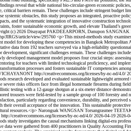
ndings reveal that while national bio-circular-green economic policies
, critical barriers remain. These challenges include stringent budget lim
ese systemic obstacles, this study proposes an integrated, proactive p
cts, and the systematic integration of innovative construction technolog
traints, foster sustainable economic growth, and elevate Thailand’s green
right (c) 2026 Disayapat PAKDEEARPORN, Danupon SANGNAK http:/
x.php/JIRGS/article/view/295760
<p>This mixed-methods study examines cu
nt model for developing these competencies in Bangkok Metropolitan Ad
ative data from 192 teachers surveyed via a high-reliability questionnai
 for development, significant challenges remain. These challenges include
ewly developed management model proposes four crucial steps: assessing
ring for teachers with limited technological proficiency, and impleme
transformation processes and fosters sustainable IT competencies among
VICHAYANONT http://creativecommons.org/licenses/by-nc-nd/4.0/
2
s research developed and evaluated sustainable lightweight armored t
he severe risks officers face from illegal homemade firearms during fie
istic testing with a 12-gauge shotgun at a six-meter distance demonstrat
mored trousers were field-tested by a sample group of 100 forestry and na
action, particularly regarding convenience, durability, and perceived saf
h their overall acceptance of the innovation. This sustainable protective 
ltural resources.</p>
Narongsak WANGSAN
Torsangrasmee TEET
/creativecommons.org/licenses/by-nc-nd/4.0/
2026-04-19
2026-0
 study investigates the causal mechanisms linking digital-era professio
ve data were gathered from 400 practitioners in Quality Accounting F