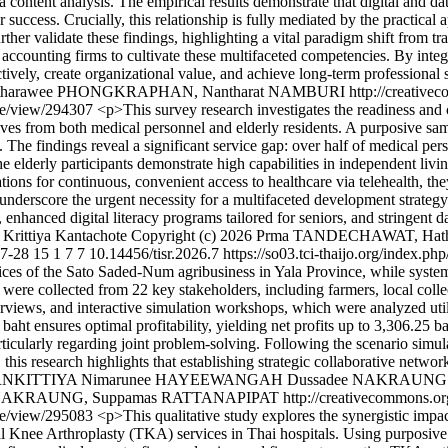
ontent analysis. The empirical results demonstrate that digital and data
r success. Crucially, this relationship is fully mediated by the practical
ther validate these findings, highlighting a vital paradigm shift from tra
ccounting firms to cultivate these multifaceted competencies. By integ
tively, create organizational value, and achieve long-term professional
attharawee PHONGKRAPHAN, Nantharat NAMBURI http://creativecomm
icle/view/294307
<p>This survey research investigates the readiness and cu
s from both medical personnel and elderly residents. A purposive sampl
 The findings reveal a significant service gap: over half of medical pers
e elderly participants demonstrate high capabilities in independent liv
ions for continuous, convenient access to healthcare via telehealth, the
nderscore the urgent necessity for a multifaceted development strategy.
, enhanced digital literacy programs tailored for seniors, and stringent d
Krittiya Kantachote
Copyright (c) 2026 Prma TANDECHAWAT, H
7-28
15
1
7
7
10.14456/tisr.2026.7
https://so03.tci-thaijo.org/index.p
ces of the Sato Saded-Num agribusiness in Yala Province, while systema
ere collected from 22 key stakeholders, including farmers, local collec
erviews, and interactive simulation workshops, which were analyzed util
ht ensures optimal profitability, yielding net profits up to 3,306.25 ba
ticularly regarding joint problem-solving. Following the scenario simula
 this research highlights that establishing strategic collaborative netwo
RNKITTIYA
Nimarunee HAYEEWANGAH
Dussadee NAKRAUNG
NG, Suppamas RATTANAPIPAT http://creativecommons.org/lic
icle/view/295083
<p>This qualitative study explores the synergistic impac
otal Knee Arthroplasty (TKA) services in Thai hospitals. Using purposiv