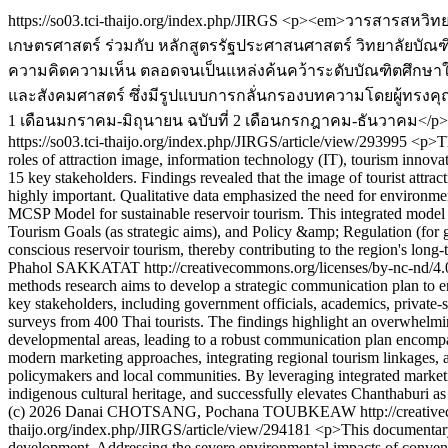
https://so03.tci-thaijo.org/index.php/JIRGS
<p><em>วารสารสหวิทยาก
เกษตรศาสตร์ ร่วมกับ หลักสูตรรัฐประศาสนศาสตร์ วิทยาลัยบัณฑิ
ความคิดความเห็น ตลอดจนเป็นแหล่งค้นคว้าระดับบัณฑิตศึกษาใน
และสังคมศาสตร์ ซึ่งมีรูปแบบการกลั่นกรองบทความโดยผู้ทรงคุณวุฒิ
1 เดือนมกราคม-มิถุนายน ฉบับที่ 2 เดือนกรกฎาคม-ธันวาคม</p>
https://so03.tci-thaijo.org/index.php/JIRGS/article/view/293995
<p>Th
roles of attraction image, information technology (IT), tourism inno
15 key stakeholders. Findings revealed that the image of tourist attra
highly important. Qualitative data emphasized the need for environmen
MCSP Model for sustainable reservoir tourism. This integrated model
Tourism Goals (as strategic aims), and Policy &amp; Regulation (fo
conscious reservoir tourism, thereby contributing to the region's long-
Phahol SAKKATAT http://creativecommons.org/licenses/by-nc-nd/4.
methods research aims to develop a strategic communication plan to e
key stakeholders, including government officials, academics, private-
surveys from 400 Thai tourists. The findings highlight an overwhelmin
developmental areas, leading to a robust communication plan encompas
modern marketing approaches, integrating regional tourism linkages, 
policymakers and local communities. By leveraging integrated market
indigenous cultural heritage, and successfully elevates Chanthaburi as
(c) 2026 Danai CHOTSANG, Pochana TOUBKEAW http://creativeco
thaijo.org/index.php/JIRGS/article/view/294181
<p>This documentary 
development. Addressing the severe environmental impacts of convent