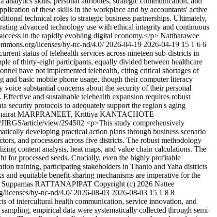
 analytics skills, personal attributes, strategic communication, and
 application of these skills in the workplace and by accountants' active
ditional technical roles to strategic business partnerships. Ultimately,
rating advanced technology use with ethical integrity and continuous
 success in the rapidly evolving digital economy.</p>
Nattharawee
ons.org/licenses/by-nc-nd/4.0/
2026-04-19
2026-04-19
15
1
6
6
rrent status of telehealth services across nineteen sub-districts in
e of thirty-eight participants, equally divided between healthcare
onnel have not implemented telehealth, citing critical shortages of
ing and basic mobile phone usage, though their computer literacy
y voice substantial concerns about the security of their personal
 Effective and sustainable telehealth expansion requires robust
ata security protocols to adequately support the region's aging
athairat MARPRANEET, Krittiya KANTACHOTE
hp/JIRGS/article/view/294502
<p>This study comprehensively
tically developing practical action plans through business scenario
tors, and processors across five districts. The robust methodology
izing content analysis, heat maps, and value chain calculations. The
ht for processed seeds. Crucially, even the highly profitable
tion training, participating stakeholders in Thanto and Yaha districts
rks and equitable benefit-sharing mechanisms are imperative for the
Suppamas RATTANAPIPAT
Copyright (c) 2026 Nattee
enses/by-nc-nd/4.0/
2026-08-03
2026-08-03
15
1
8
8
ts of intercultural health communication, service innovation, and
e sampling, empirical data were systematically collected through semi-